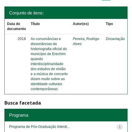
Conjunto de itens:
Data do
Título
Autor(es)
Tipo
documento
2018
As consonâncias e
Pereira, Rodrigo
Dissertação
dissonâncias da
Alves
historiografia oficial do
município de Erechim:
quando
interdisciplinaridade
dos estudos de violão
e a música de concerto
dizem muito sobre as
identidade culturais
contemporâneas
Busca facetada
Programa
Programa de Pós-Graduação Interdi...
1