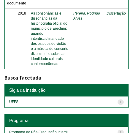
documento
2018
As consonâncias e
Pereira, Rodrigo
Dissertação
dissonâncias da
Alves
historiografia oficial do
município de Erechim:
quando
interdisciplinaridade
dos estudos de violão
e a música de concerto
dizem muito sobre as
identidade culturais
contemporâneas
Busca facetada
Sigla da Instituição
UFFS
1
Programa
Programa de Pós-Graduação Interdi...
1