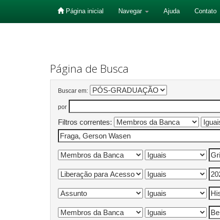
Página inicial
Navegar
Ajuda
Contato
Skip
navigation
Página de Busca
Buscar em:
por
Filtros correntes: