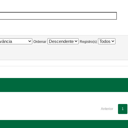
Ordenar
Registro(s)
Anterior
1