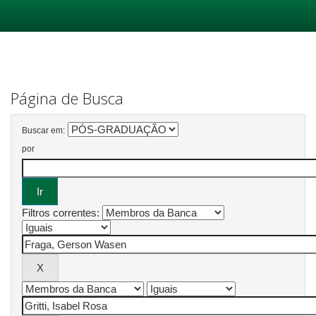
Skip
navigation
Página de Busca
Buscar em:
por
Filtros correntes: