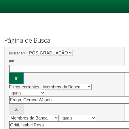
Skip
navigation
Página de Busca
Buscar em:
por
Filtros correntes: