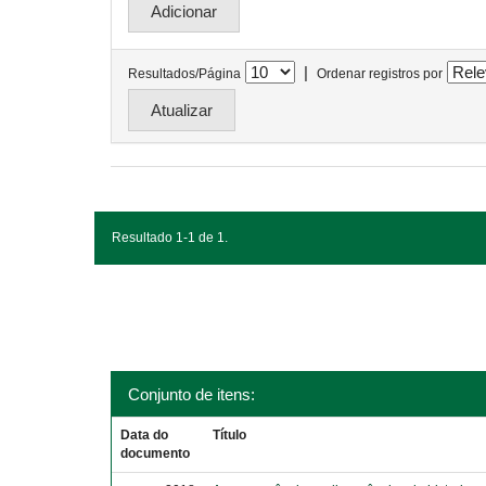
|
Resultados/Página
Ordenar registros por
Resultado 1-1 de 1.
Conjunto de itens:
Data do
Título
documento