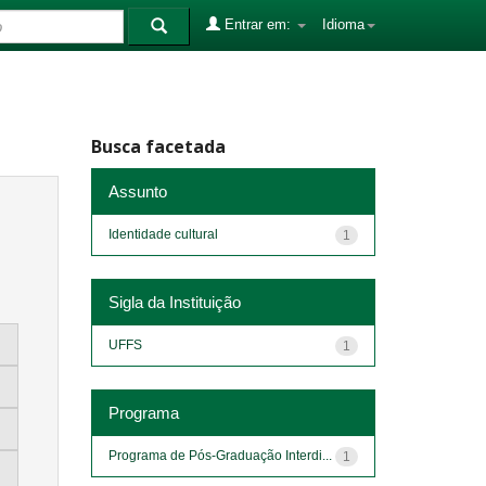
Entrar em:
Idioma
Busca facetada
Assunto
Identidade cultural
1
Sigla da Instituição
UFFS
1
Programa
Programa de Pós-Graduação Interdi...
1