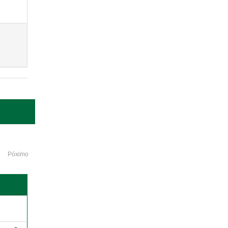
Póximo
o