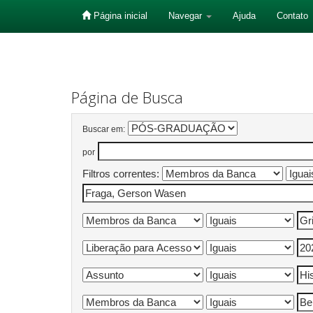
Página inicial
Navegar
Ajuda
Contato
Skip
navigation
Página de Busca
Buscar em:
por
Filtros correntes: