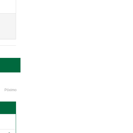
Póximo
o