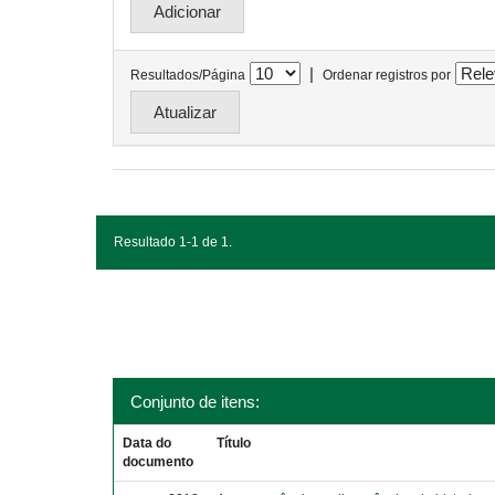
|
Resultados/Página
Ordenar registros por
Resultado 1-1 de 1.
Conjunto de itens:
Data do
Título
documento