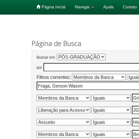
Página inicial
Navegar
Ajuda
Contato
Skip
navigation
Página de Busca
Buscar em:
por
Filtros correntes: