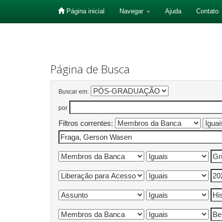
Página inicial
Navegar
Ajuda
Contato
Skip
navigation
Página de Busca
Buscar em:
por
Filtros correntes: