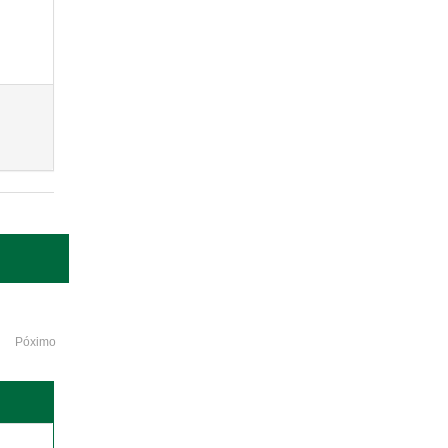
Póximo
o