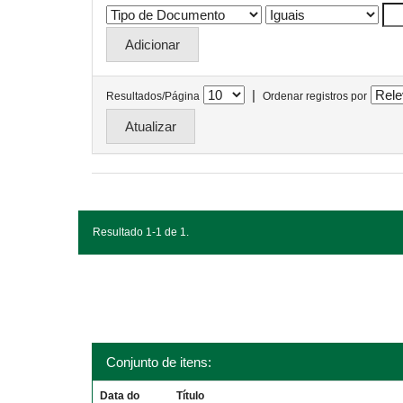
|
Resultados/Página
Ordenar registros por
Resultado 1-1 de 1.
Conjunto de itens:
Data do
Título