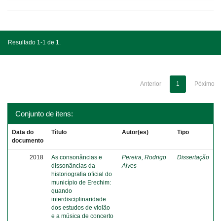
Resultado 1-1 de 1.
Anterior
1
Póximo
Conjunto de itens:
Data do
Título
Autor(es)
Tipo
documento
2018
As consonâncias e
Pereira, Rodrigo
Dissertação
dissonâncias da
Alves
historiografia oficial do
município de Erechim:
quando
interdisciplinaridade
dos estudos de violão
e a música de concerto