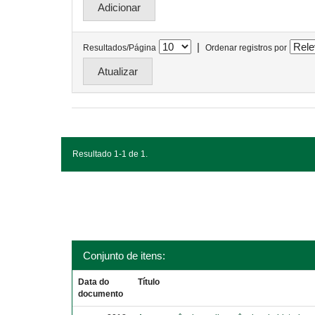
|
Resultados/Página
Ordenar registros por
Resultado 1-1 de 1.
Conjunto de itens:
Data do
Título
documento