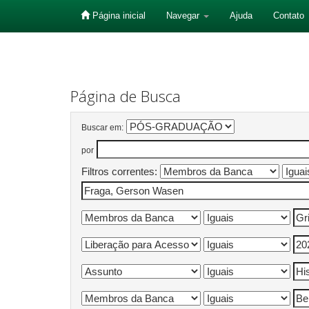
Página inicial
Navegar
Ajuda
Contato
Skip
navigation
Página de Busca
Buscar em:
por
Filtros correntes: