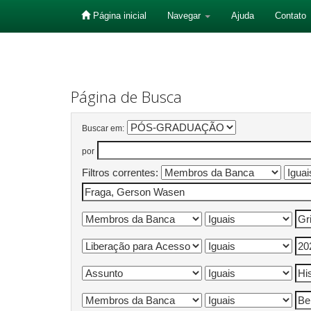
Página inicial
Navegar
Ajuda
Contato
Skip
navigation
Página de Busca
Buscar em:
por
Filtros correntes: