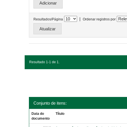
|
Resultados/Página
Ordenar registros por
Resultado 1-1 de 1.
Conjunto de itens:
Data do
Título
documento