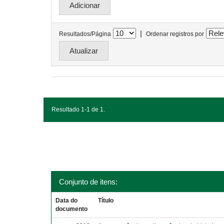
|
Resultados/Página
Ordenar registros por
Resultado 1-1 de 1.
Conjunto de itens:
Data do
Título
documento