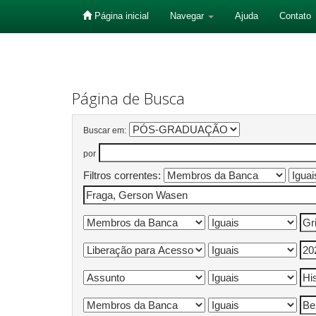
Página inicial
Navegar
Ajuda
Contato
Skip
navigation
Página de Busca
Buscar em:
por
Filtros correntes: