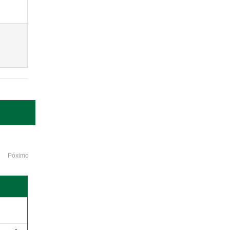
Póximo
o