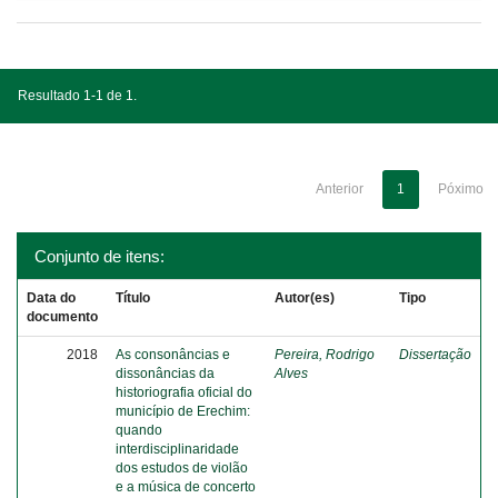
Resultado 1-1 de 1.
Anterior
1
Póximo
Conjunto de itens:
Data do
Título
Autor(es)
Tipo
documento
2018
As consonâncias e
Pereira, Rodrigo
Dissertação
dissonâncias da
Alves
historiografia oficial do
município de Erechim:
quando
interdisciplinaridade
dos estudos de violão
e a música de concerto