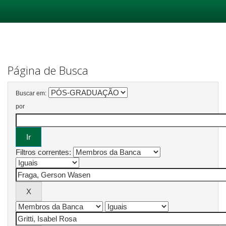
Skip
navigation
Página de Busca
Buscar em:
por
Filtros correntes: