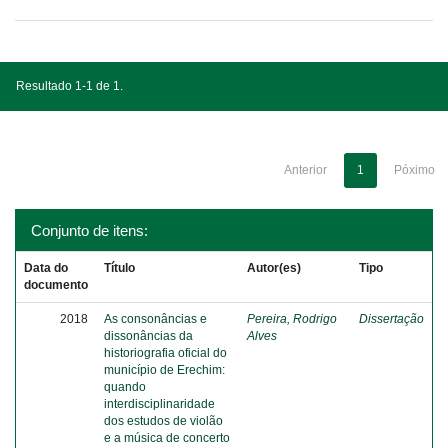
Resultado 1-1 de 1.
Anterior
1
Póximo
Conjunto de itens:
Data do
Título
Autor(es)
Tipo
documento
2018
As consonâncias e
Pereira, Rodrigo
Dissertação
dissonâncias da
Alves
historiografia oficial do
município de Erechim:
quando
interdisciplinaridade
dos estudos de violão
e a música de concerto