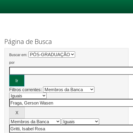
Skip
navigation
Página de Busca
Buscar em:
por
Filtros correntes: