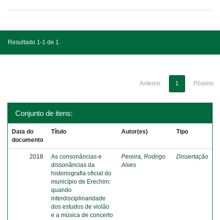
Resultado 1-1 de 1.
Anterior
1
Póximo
Conjunto de itens:
Data do
Título
Autor(es)
Tipo
documento
2018
As consonâncias e
Pereira, Rodrigo
Dissertação
dissonâncias da
Alves
historiografia oficial do
município de Erechim:
quando
interdisciplinaridade
dos estudos de violão
e a música de concerto