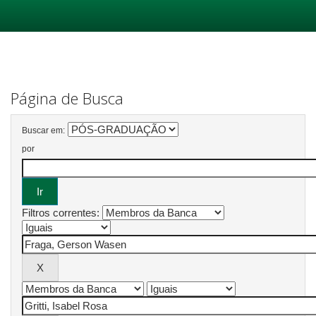
Skip
navigation
Página de Busca
Buscar em:
por
Filtros correntes: