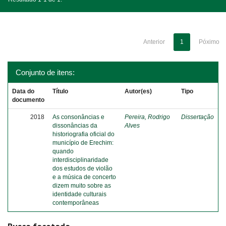
Anterior
1
Póximo
Conjunto de itens:
Data do
Título
Autor(es)
Tipo
documento
2018
As consonâncias e
Pereira, Rodrigo
Dissertação
dissonâncias da
Alves
historiografia oficial do
município de Erechim:
quando
interdisciplinaridade
dos estudos de violão
e a música de concerto
dizem muito sobre as
identidade culturais
contemporâneas