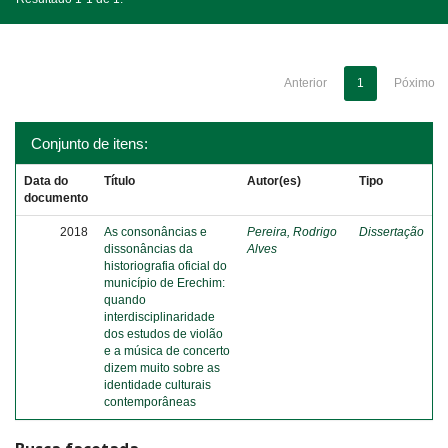
Anterior
1
Póximo
Conjunto de itens:
Data do
Título
Autor(es)
Tipo
documento
2018
As consonâncias e
Pereira, Rodrigo
Dissertação
dissonâncias da
Alves
historiografia oficial do
município de Erechim:
quando
interdisciplinaridade
dos estudos de violão
e a música de concerto
dizem muito sobre as
identidade culturais
contemporâneas