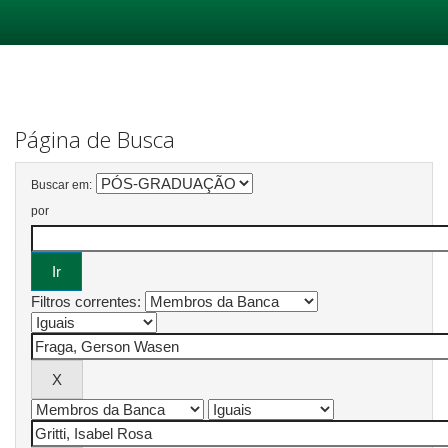
Skip
navigation
Página de Busca
Buscar em:
por
Filtros correntes: