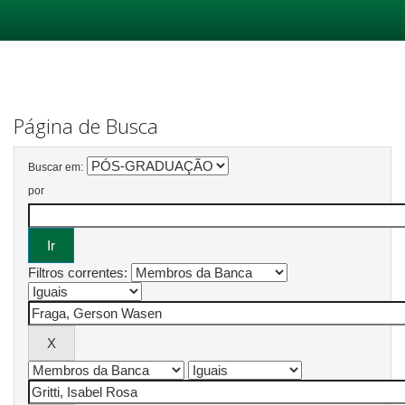
Skip
navigation
Página de Busca
Buscar em:
por
Filtros correntes: