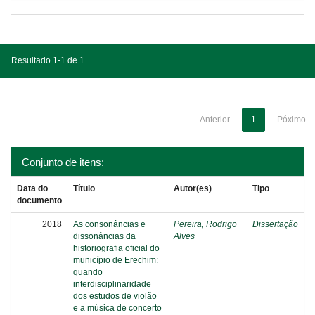
Resultado 1-1 de 1.
Anterior
1
Póximo
Conjunto de itens:
Data do
Título
Autor(es)
Tipo
documento
2018
As consonâncias e
Pereira, Rodrigo
Dissertação
dissonâncias da
Alves
historiografia oficial do
município de Erechim:
quando
interdisciplinaridade
dos estudos de violão
e a música de concerto