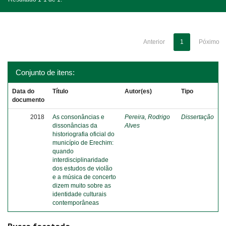
Anterior
1
Póximo
Conjunto de itens:
Data do
Título
Autor(es)
Tipo
documento
2018
As consonâncias e
Pereira, Rodrigo
Dissertação
dissonâncias da
Alves
historiografia oficial do
município de Erechim:
quando
interdisciplinaridade
dos estudos de violão
e a música de concerto
dizem muito sobre as
identidade culturais
contemporâneas