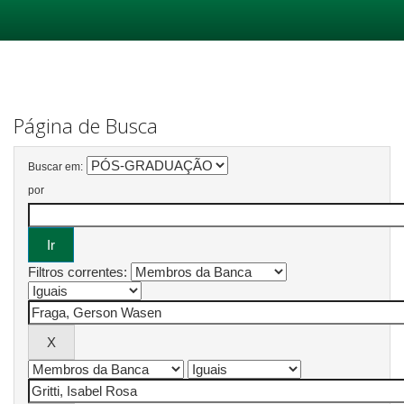
Skip
navigation
Página de Busca
Buscar em:
por
Filtros correntes: