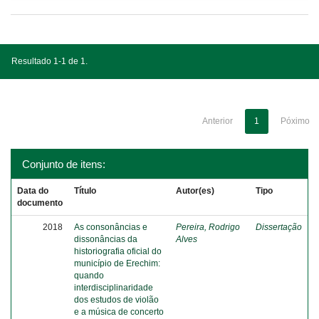
Resultado 1-1 de 1.
Anterior
1
Póximo
Conjunto de itens:
Data do
Título
Autor(es)
Tipo
documento
2018
As consonâncias e
Pereira, Rodrigo
Dissertação
dissonâncias da
Alves
historiografia oficial do
município de Erechim:
quando
interdisciplinaridade
dos estudos de violão
e a música de concerto