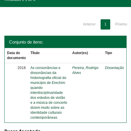
Anterior
1
Póximo
Conjunto de itens:
Data do
Título
Autor(es)
Tipo
documento
2018
As consonâncias e
Pereira, Rodrigo
Dissertação
dissonâncias da
Alves
historiografia oficial do
município de Erechim:
quando
interdisciplinaridade
dos estudos de violão
e a música de concerto
dizem muito sobre as
identidade culturais
contemporâneas