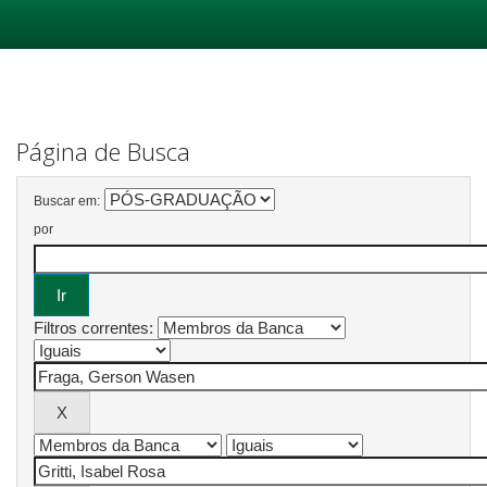
Skip
navigation
Página de Busca
Buscar em:
por
Filtros correntes: