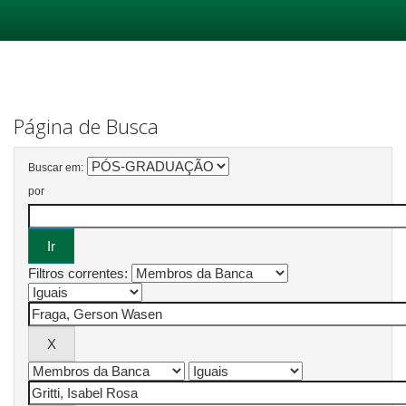
Skip
navigation
Página de Busca
Buscar em:
por
Filtros correntes: