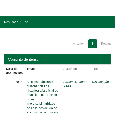
Resultado 1-1 de 1.
Anterior
1
Póximo
Conjunto de itens:
Data do
Título
Autor(es)
Tipo
documento
2018
As consonâncias e
Pereira, Rodrigo
Dissertação
dissonâncias da
Alves
historiografia oficial do
município de Erechim:
quando
interdisciplinaridade
dos estudos de violão
e a música de concerto