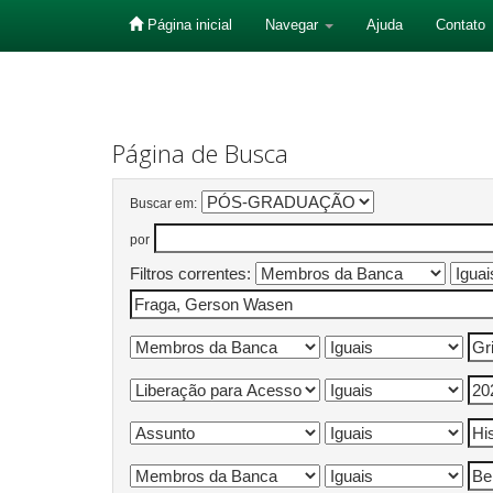
Página inicial
Navegar
Ajuda
Contato
Skip
navigation
Página de Busca
Buscar em:
por
Filtros correntes: