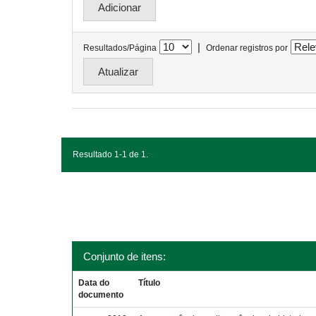
|
Resultados/Página
Ordenar registros por
Resultado 1-1 de 1.
Conjunto de itens:
Data do
Título
documento