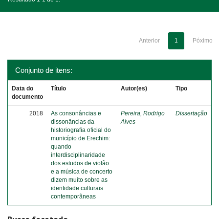
Anterior
1
Póximo
Conjunto de itens:
Data do
Título
Autor(es)
Tipo
documento
2018
As consonâncias e
Pereira, Rodrigo
Dissertação
dissonâncias da
Alves
historiografia oficial do
município de Erechim:
quando
interdisciplinaridade
dos estudos de violão
e a música de concerto
dizem muito sobre as
identidade culturais
contemporâneas