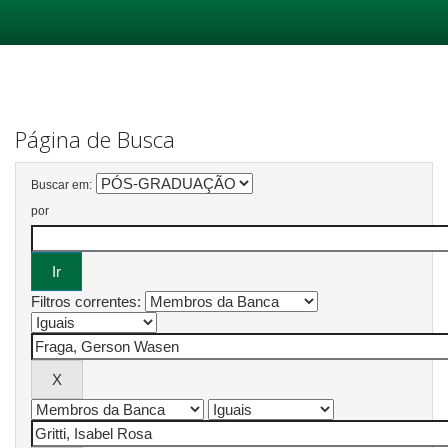
Skip
navigation
Página de Busca
Buscar em:
por
Filtros correntes: