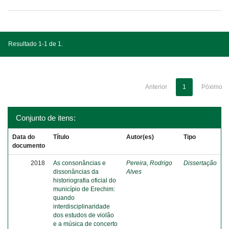
Resultado 1-1 de 1.
Anterior
1
Póximo
Conjunto de itens:
Data do
Título
Autor(es)
Tipo
documento
2018
As consonâncias e
Pereira, Rodrigo
Dissertação
dissonâncias da
Alves
historiografia oficial do
município de Erechim:
quando
interdisciplinaridade
dos estudos de violão
e a música de concerto