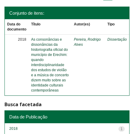
Conjunto de itens:
Data do
Título
Autor(es)
Tipo
documento
2018
As consonâncias e
Pereira, Rodrigo
Dissertação
dissonâncias da
Alves
historiografia oficial do
município de Erechim:
quando
interdisciplinaridade
dos estudos de violão
e a música de concerto
dizem muito sobre as
identidade culturais
contemporâneas
Busca facetada
Data de Publicação
2018
1