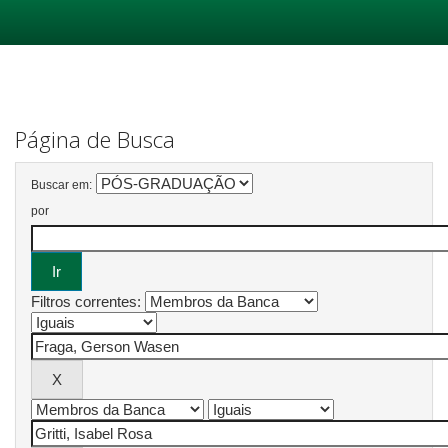
Skip
navigation
Página de Busca
Buscar em:
por
Filtros correntes: