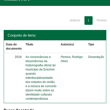
Anterior
1
Póximo
Conjunto de itens:
Data do
Título
Autor(es)
Tipo
documento
2018
As consonâncias e
Pereira, Rodrigo
Dissertação
dissonâncias da
Alves
historiografia oficial do
município de Erechim:
quando
interdisciplinaridade
dos estudos de violão
e a música de concerto
dizem muito sobre as
identidade culturais
contemporâneas