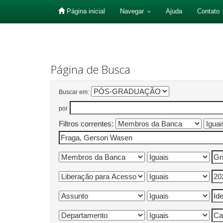
Página inicial
Navegar
Ajuda
Contato
Skip
navigation
Página de Busca
Buscar em:
por
Filtros correntes: