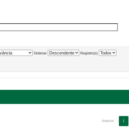
Ordenar
Registro(s)
Anterior
1