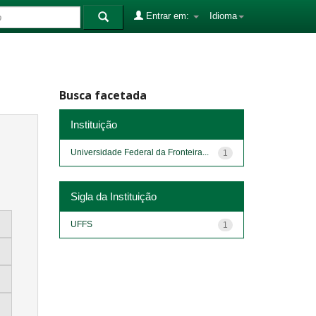
Entrar em:
Idioma
Busca facetada
Instituição
Universidade Federal da Fronteira...
1
Sigla da Instituição
UFFS
1