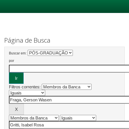
Skip
navigation
Página de Busca
Buscar em:
por
Filtros correntes: