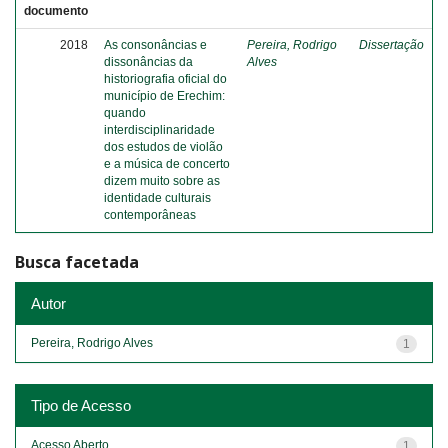
documento
2018
As consonâncias e
Pereira, Rodrigo
Dissertação
dissonâncias da
Alves
historiografia oficial do
município de Erechim:
quando
interdisciplinaridade
dos estudos de violão
e a música de concerto
dizem muito sobre as
identidade culturais
contemporâneas
Busca facetada
Autor
Pereira, Rodrigo Alves
1
Tipo de Acesso
Acesso Aberto
1