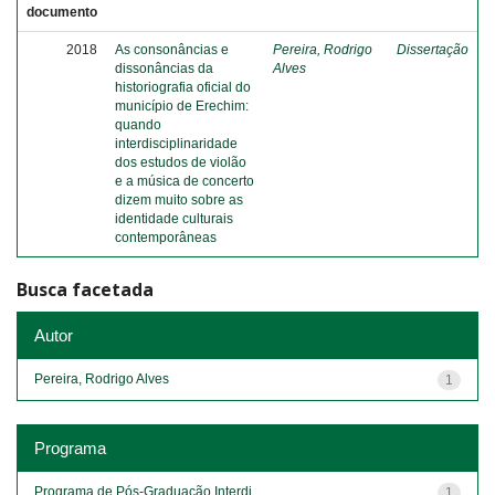
documento
2018
As consonâncias e
Pereira, Rodrigo
Dissertação
dissonâncias da
Alves
historiografia oficial do
município de Erechim:
quando
interdisciplinaridade
dos estudos de violão
e a música de concerto
dizem muito sobre as
identidade culturais
contemporâneas
Busca facetada
Autor
Pereira, Rodrigo Alves
1
Programa
Programa de Pós-Graduação Interdi...
1