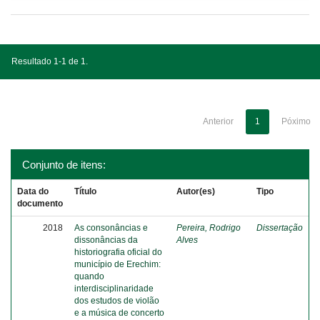
Resultado 1-1 de 1.
Anterior
1
Póximo
Conjunto de itens:
Data do
Título
Autor(es)
Tipo
documento
2018
As consonâncias e
Pereira, Rodrigo
Dissertação
dissonâncias da
Alves
historiografia oficial do
município de Erechim:
quando
interdisciplinaridade
dos estudos de violão
e a música de concerto