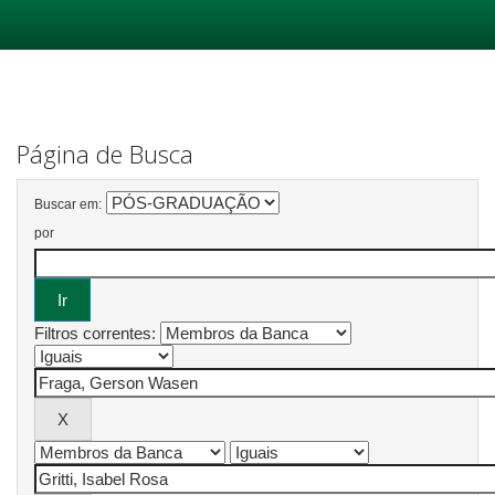
Skip
navigation
Página de Busca
Buscar em:
por
Filtros correntes: