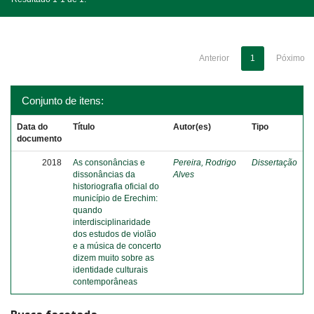
Anterior
1
Póximo
Conjunto de itens:
Data do
Título
Autor(es)
Tipo
documento
2018
As consonâncias e
Pereira, Rodrigo
Dissertação
dissonâncias da
Alves
historiografia oficial do
município de Erechim:
quando
interdisciplinaridade
dos estudos de violão
e a música de concerto
dizem muito sobre as
identidade culturais
contemporâneas