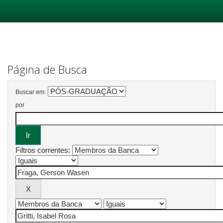
Skip
navigation
Página de Busca
Buscar em:
por
Filtros correntes: