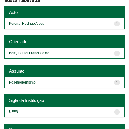
Busca facetada
Autor
Pereira, Rodrigo Alves
1
Orientador
Bem, Daniel Francisco de
1
Assunto
Pós-modernismo
1
Sigla da Instituição
UFFS
1