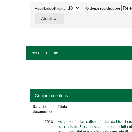
|
Resultados/Página
Ordenar registros por
Resultado 1-1 de 1.
Conjunto de itens:
Data do
Título
documento
2018
As consonâncias e dissonâncias da historiograf
município de Erechim: quando interdisciplina
estudos de violão e a música de concerto diz