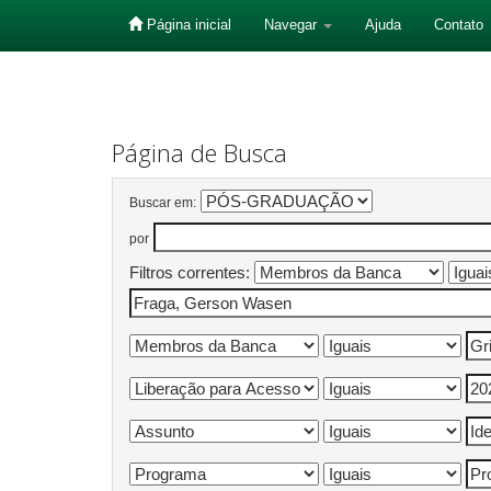
Página inicial
Navegar
Ajuda
Contato
Skip
navigation
Página de Busca
Buscar em:
por
Filtros correntes: