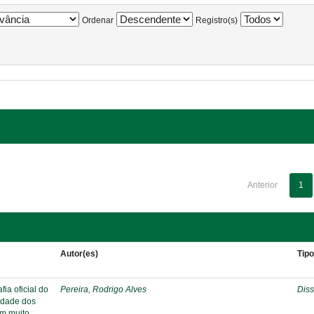
Ordenar
Registro(s)
Anterior
1
Autor(es)
Tip
ia oficial do
Pereira, Rodrigo Alves
Diss
ridade dos
em muito