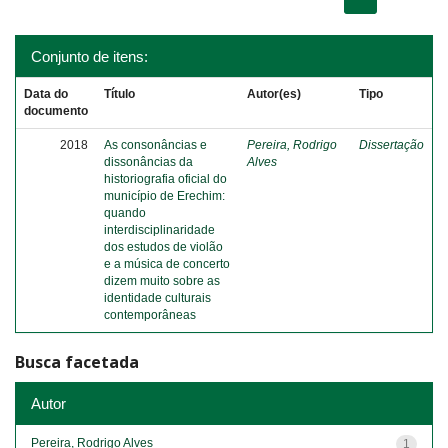
Conjunto de itens:
Data do
Título
Autor(es)
Tipo
documento
2018
As consonâncias e
Pereira, Rodrigo
Dissertação
dissonâncias da
Alves
historiografia oficial do
município de Erechim:
quando
interdisciplinaridade
dos estudos de violão
e a música de concerto
dizem muito sobre as
identidade culturais
contemporâneas
Busca facetada
Autor
Pereira, Rodrigo Alves
1