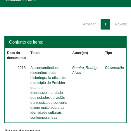
Anterior
1
Póximo
Conjunto de itens:
Data do
Título
Autor(es)
Tipo
documento
2018
As consonâncias e
Pereira, Rodrigo
Dissertação
dissonâncias da
Alves
historiografia oficial do
município de Erechim:
quando
interdisciplinaridade
dos estudos de violão
e a música de concerto
dizem muito sobre as
identidade culturais
contemporâneas