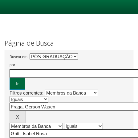
Skip
navigation
Página de Busca
Buscar em:
por
Filtros correntes: