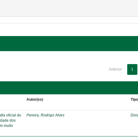
Anterior
1
Autor(es)
Tip
ia oficial do
Pereira, Rodrigo Alves
Diss
ridade dos
em muito
s