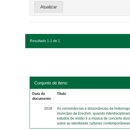
Resultado 1-1 de 1.
Conjunto de itens:
Data do
Título
documento
2018
As consonâncias e dissonâncias da historiograf
município de Erechim: quando interdisciplina
estudos de violão e a música de concerto diz
sobre as identidade culturais contemporânea