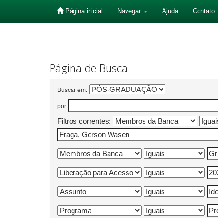
Página inicial
Navegar
Ajuda
Contato
Skip
navigation
Página de Busca
Buscar em:
por
Filtros correntes: