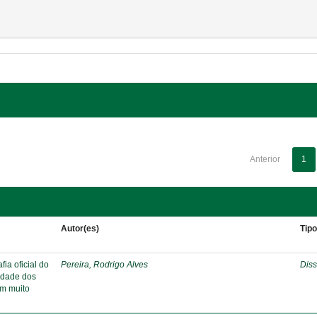
Anterior
1
Autor(es)
Tip
ia oficial do
Pereira, Rodrigo Alves
Diss
ridade dos
em muito
s