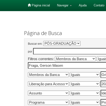
Página inicial
Navegar
Ajuda
Contato
Skip
navigation
Página de Busca
Buscar em:
por
Filtros correntes: