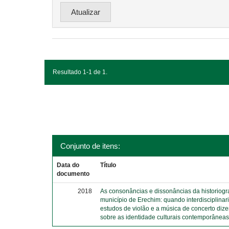
Resultado 1-1 de 1.
Conjunto de itens:
Data do
Título
documento
2018
As consonâncias e dissonâncias da historiograf
município de Erechim: quando interdisciplina
estudos de violão e a música de concerto diz
sobre as identidade culturais contemporânea