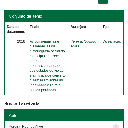
Conjunto de itens:
Data do
Título
Autor(es)
Tipo
documento
2018
As consonâncias e
Pereira, Rodrigo
Dissertação
dissonâncias da
Alves
historiografia oficial do
município de Erechim:
quando
interdisciplinaridade
dos estudos de violão
e a música de concerto
dizem muito sobre as
identidade culturais
contemporâneas
Busca facetada
Autor
Pereira, Rodrigo Alves
1