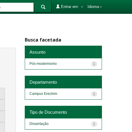
Entrar em:
Idioma
Busca facetada
Assunto
Pós-modernismo
1
Departamento
Campus Erechim
1
Tipo de Documento
Dissertação
1