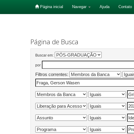
Página inicial
Navegar
Ajuda
Contato
Skip
navigation
Página de Busca
Buscar em:
por
Filtros correntes: