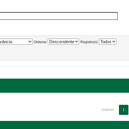
Ordenar
Registro(s)
Anterior
1