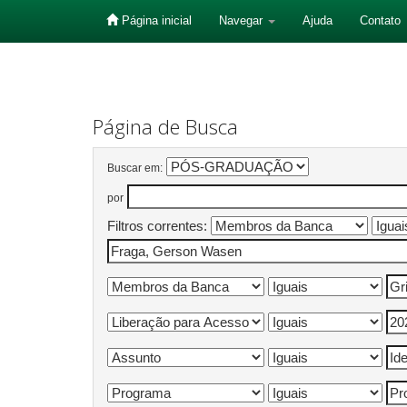
Página inicial
Navegar
Ajuda
Contato
Skip
navigation
Página de Busca
Buscar em:
por
Filtros correntes: