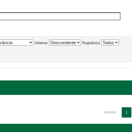
Ordenar
Registro(s)
Anterior
1