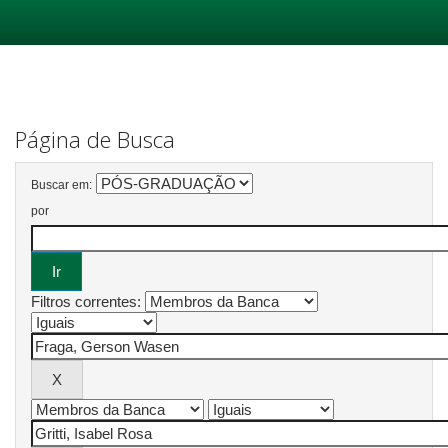
Skip
navigation
Página de Busca
Buscar em:
por
Filtros correntes: