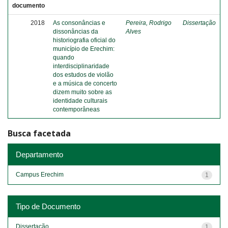
documento
2018
As consonâncias e
Pereira, Rodrigo
Dissertação
dissonâncias da
Alves
historiografia oficial do
município de Erechim:
quando
interdisciplinaridade
dos estudos de violão
e a música de concerto
dizem muito sobre as
identidade culturais
contemporâneas
Busca facetada
Departamento
Campus Erechim
1
Tipo de Documento
Dissertação
1