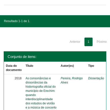
Resultado 1-1 de 1.
Anterior
1
Póximo
Conjunto de itens:
Data do
Título
Autor(es)
Tipo
documento
2018
As consonâncias e
Pereira, Rodrigo
Dissertação
dissonâncias da
Alves
historiografia oficial do
município de Erechim:
quando
interdisciplinaridade
dos estudos de violão
e a música de concerto