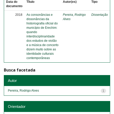
Data do
Título
Autor(es)
Tipo
documento
2018
As consonâncias e
Pereira, Rodrigo
Dissertação
dissonâncias da
Alves
historiografia oficial do
município de Erechim:
quando
interdisciplinaridade
dos estudos de violão
e a música de concerto
dizem muito sobre as
identidade culturais
contemporâneas
Busca facetada
Autor
Pereira, Rodrigo Alves
1
Orientador