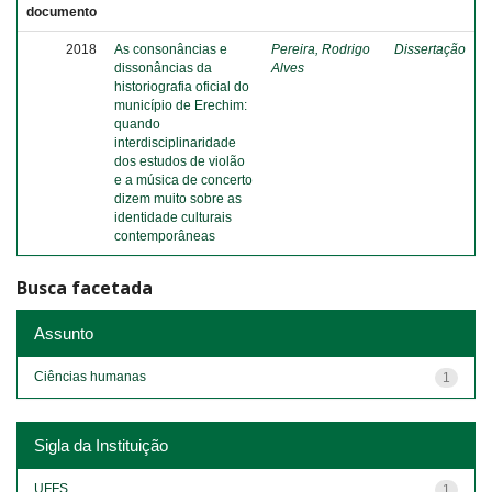
documento
2018
As consonâncias e
Pereira, Rodrigo
Dissertação
dissonâncias da
Alves
historiografia oficial do
município de Erechim:
quando
interdisciplinaridade
dos estudos de violão
e a música de concerto
dizem muito sobre as
identidade culturais
contemporâneas
Busca facetada
Assunto
Ciências humanas
1
Sigla da Instituição
UFFS
1