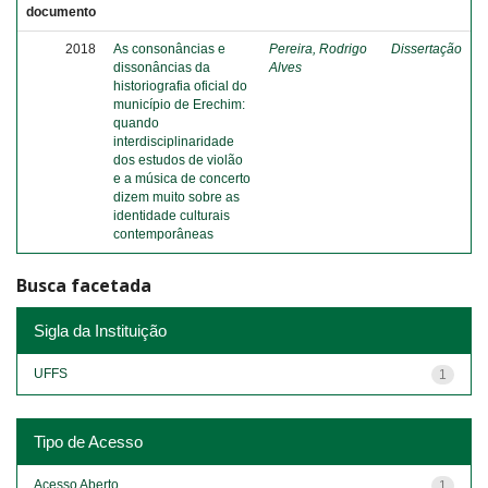
documento
2018
As consonâncias e
Pereira, Rodrigo
Dissertação
dissonâncias da
Alves
historiografia oficial do
município de Erechim:
quando
interdisciplinaridade
dos estudos de violão
e a música de concerto
dizem muito sobre as
identidade culturais
contemporâneas
Busca facetada
Sigla da Instituição
UFFS
1
Tipo de Acesso
Acesso Aberto
1