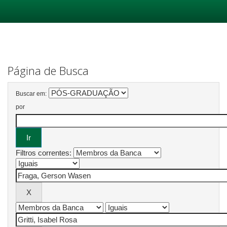
Skip
navigation
Página de Busca
Buscar em:
por
Filtros correntes: