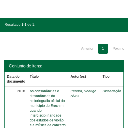
Resultado 1-1 de 1.
Anterior
1
Póximo
Conjunto de itens:
Data do
Título
Autor(es)
Tipo
documento
2018
As consonâncias e
Pereira, Rodrigo
Dissertação
dissonâncias da
Alves
historiografia oficial do
município de Erechim:
quando
interdisciplinaridade
dos estudos de violão
e a música de concerto