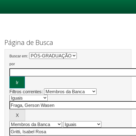
Skip
navigation
Página de Busca
Buscar em:
por
Filtros correntes: