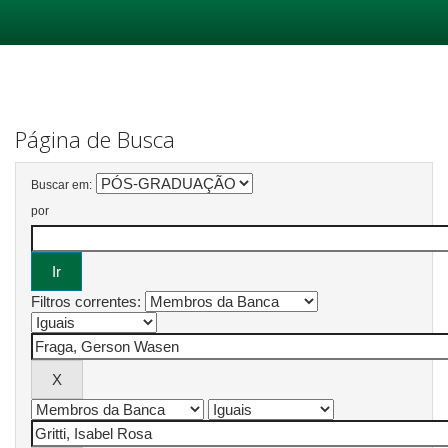
Skip
navigation
Página de Busca
Buscar em:
por
Filtros correntes: