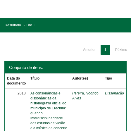
Resultado 1-1 de 1.
Anterior
1
Póximo
Conjunto de itens:
Data do
Título
Autor(es)
Tipo
documento
2018
As consonâncias e
Pereira, Rodrigo
Dissertação
dissonâncias da
Alves
historiografia oficial do
município de Erechim:
quando
interdisciplinaridade
dos estudos de violão
e a música de concerto