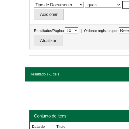
|
Resultados/Página
Ordenar registros por
Resultado 1-1 de 1.
Conjunto de itens:
Data do
Título