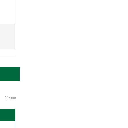
Póximo
o