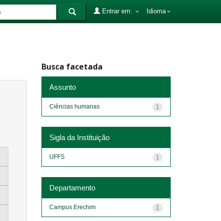
Entrar em:
Idioma
Busca facetada
Assunto
Ciências humanas
1
Sigla da Instituição
UFFS
1
Departamento
Campus Erechim
1