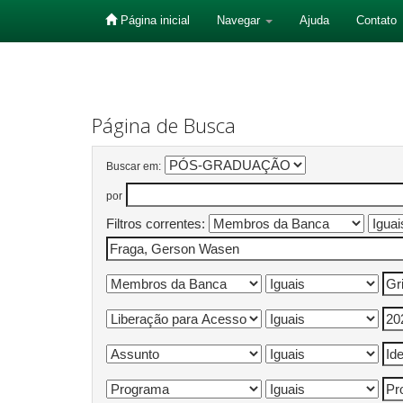
Página inicial
Navegar
Ajuda
Contato
Skip
navigation
Página de Busca
Buscar em:
por
Filtros correntes: